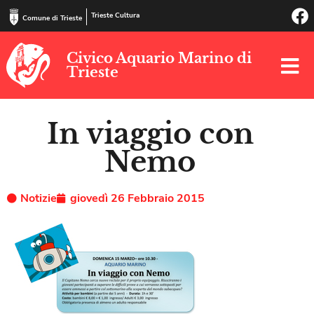
Trieste Cultura
Comune di Trieste
Civico Aquario Marino di
Trieste
In viaggio con
Nemo
Notizie
giovedì 26 Febbraio 2015